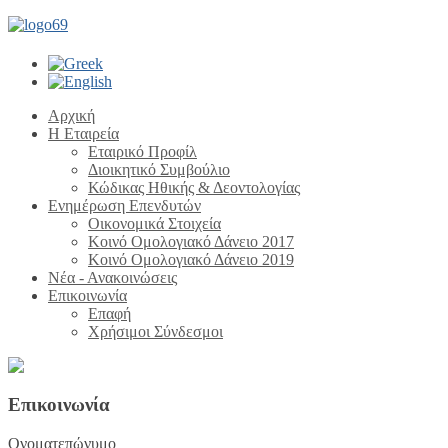
Αρχική
Η Εταιρεία
Εταιρικό Προφίλ
Διοικητικό Συμβούλιο
Κώδικας Ηθικής & Δεοντολογίας
Ενημέρωση Επενδυτών
Οικονομικά Στοιχεία
Κοινό Ομολογιακό Δάνειο 2017
Κοινό Ομολογιακό Δάνειο 2019
Νέα - Ανακοινώσεις
Επικοινωνία
Επαφή
Χρήσιμοι Σύνδεσμοι
Επικοινωνία
Ονοματεπώνυμο